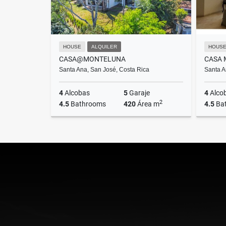
HOUSE
ALQUILER
HOUS
CASA@MONTELUNA
CASA 
Santa Ana, San José, Costa Rica
Santa A
4
Alcobas
5
Garaje
4
Alco
2
4.5
Bathrooms
420
Área m
4.5
Ba
Alquiler
US$4,700