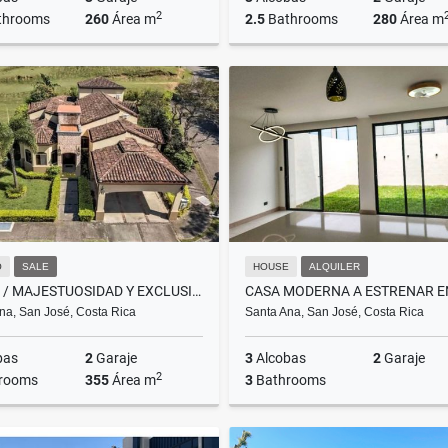
2
throoms
260
Área m
2.5
Bathrooms
280
Área m
Sale
US$355,000
₡399.000.000
O
SALE
HOUSE
ALQUILER
VENTA / MAJESTUOSIDAD Y EXCLUSIVIDAD EN SANTA ANA
na, San José, Costa Rica
Santa Ana, San José, Costa Rica
bas
2
Garaje
3
Alcobas
2
Garaje
2
rooms
355
Área m
3
Bathrooms
Sale
A