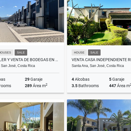
US$600,000
US$2,200
HOUSES
SALE
HOUSE
SALE
ALQUILER Y VENTA DE BODEGAS EN SAN JOSE ESCAZU
 San José, Costa Rica
Santa Ana, San José, Costa Rica
bas
29
Garaje
4
Alcobas
5
Garaje
2
rooms
289
Área m
3.5
Bathrooms
447
Área m
Alquiler
,702
US$3,600
US$830,000