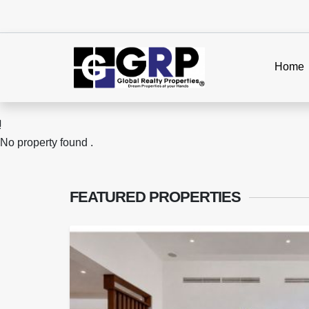
Home
No property found .
FEATURED
PROPERTIES