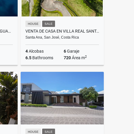
HOUSE
SALE
VENTA TERRENO DESARROLLO GUANACASTE, PAPAGAYO
VENTA DE CASA EN VILLA REAL SANTA ANA
Santa Ana, San José, Costa Rica
4
Alcobas
6
Garaje
2
6.5
Bathrooms
720
Área m
Sale
Sale
US$1,299,000
HOUSE
SALE