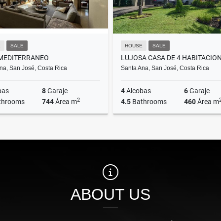
E
SALE
HOUSE
SALE
MEDITERRANEO
na, San José, Costa Rica
Santa Ana, San José, Costa Rica
bas
8
Garaje
4
Alcobas
6
Garaje
2
throoms
744
Área m
4.5
Bathrooms
460
Área m
Sale
US$2,000,000
US$1,850,000
ABOUT US