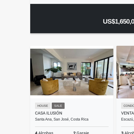
US$1,650,
HOUSE
SALE
COND
CASA ILUSIÓN
Santa Ana, San José, Costa Rica
Escazú,
4
Alcobas
2
Garaje
3
Alco