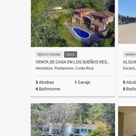
US$6,500
BEACH HOUSE
SALE
WARE
VENTA DE CASA EN LOS SUEÑOS RESORT AND MARINA, HERRADURA, PUNTARENAS
Herradura, Puntarenas, Costa Rica
Escazú,
3
Alcobas
1
Garaje
0
Alco
4
Bathrooms
0
Bath
Sale
Sale
US$995,000
US$454