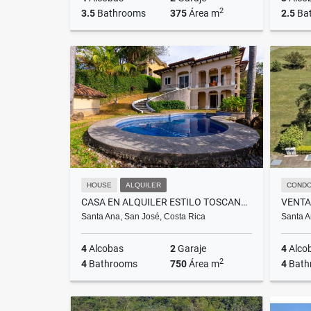
2
3.5
Bathrooms
375
Área m
2.5
Ba
Sale
US$650,000
HOUSE
ALQUILER
COND
CASA EN ALQUILER ESTILO TOSCANA, SAN JOSE, SANTA ANA
Santa Ana, San José, Costa Rica
Santa A
4
Alcobas
2
Garaje
4
Alco
2
4
Bathrooms
750
Área m
4
Bath
Alquiler