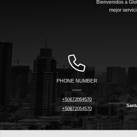
Bienvenidos a Glob
mejor servic
PHONE NUMBER
+50672054570
Sant
+50672054570