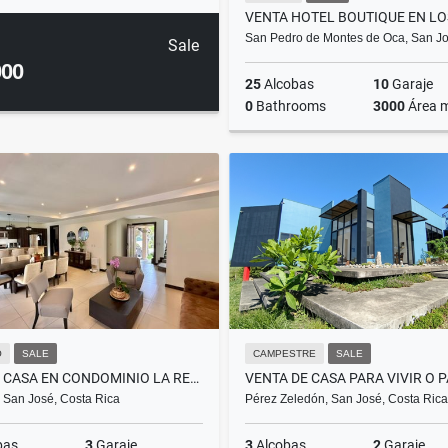
San Pedro de Montes de Oca, San J
Sale
000
25
Alcobas
10
Garaje
0
Bathrooms
3000
Área 
US$2,125,000
O
SALE
CAMPESTRE
SALE
VENTA CASA EN CONDOMINIO LA RESERVA, SAN RAFAEL, ESCAZÚ
 San José, Costa Rica
Pérez Zeledón, San José, Costa Rica
bas
3
Garaje
3
Alcobas
2
Garaje