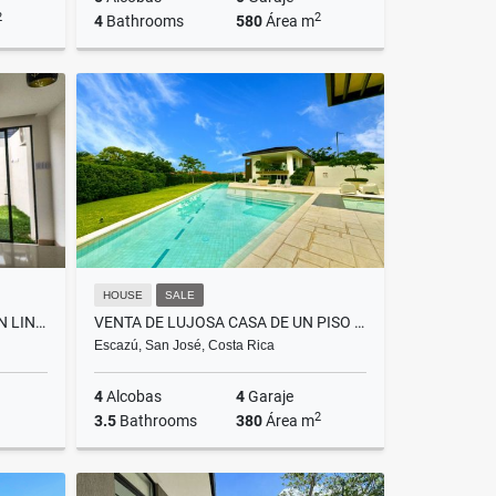
2
2
4
Bathrooms
580
Área m
Sale
Sale
US$2,499,000
HOUSE
SALE
CASA MODERNA A ESTRENAR EN LINDORA VILLAGE | 3 HABITACIONES
VENTA DE LUJOSA CASA DE UN PISO EN GUACHIPELÍN DE ESCAZÚ
Escazú, San José, Costa Rica
4
Alcobas
4
Garaje
2
3.5
Bathrooms
380
Área m
lquiler
Sale