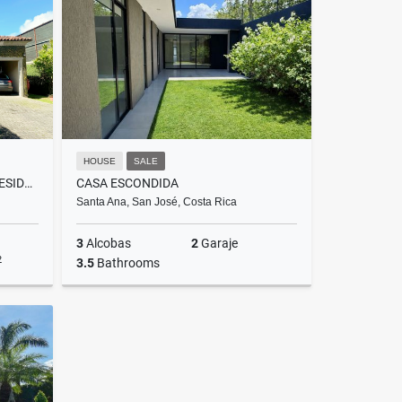
US$695,000
HOUSE
SALE
VENTA CASA INDEPENDIENTE RESIDENCIAL MADERO NEGRO, LINDORA, SANTA ANA
CASA ESCONDIDA
Santa Ana, San José, Costa Rica
3
Alcobas
2
Garaje
2
3.5
Bathrooms
Sale
Alquiler
US$2,800