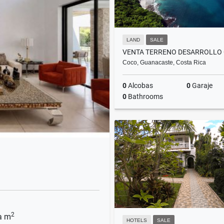
LAND
SALE
Coco, Guanacaste, Costa Rica
0
Alcobas
0
Garaje
0
Bathrooms
US$34,650,000
2
a m
HOTELS
SALE