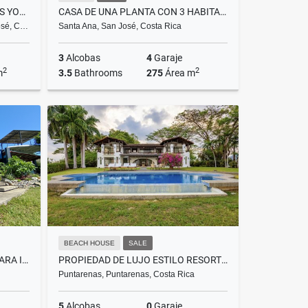
VENTA HOTEL BOUTIQUE EN LOS YOSES, SAN PEDRO MONTES DE OCA
CASA DE UNA PLANTA CON 3 HABITACIONES Y PISCINA EN SANTA ANA
osé, C…
Santa Ana, San José, Costa Rica
3
Alcobas
4
Garaje
2
2
m
3.5
Bathrooms
275
Área m
Sale
Sale
Alquiler
US$550,000
US$4,200
BEACH HOUSE
SALE
VENTA DE CASA PARA VIVIR O PARA INVERSIÓN EN SAN PEDRO, PÉREZ ZELEDÓN
PROPIEDAD DE LUJO ESTILO RESORT CON VISTA AL OCÉANO TAMBOR, COSTA RICA
Puntarenas, Puntarenas, Costa Rica
5
Alcobas
0
Garaje