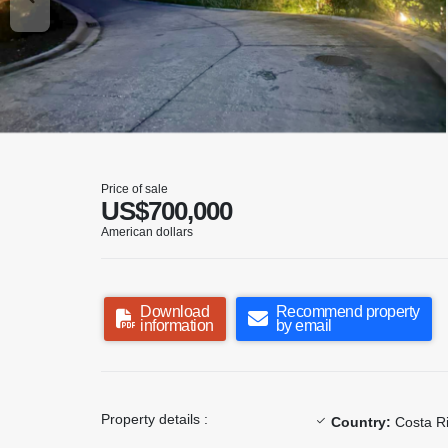
Price of sale
US$700,000
American dollars
Download
Recommend property
information
by email
Property details :
Country:
Costa R