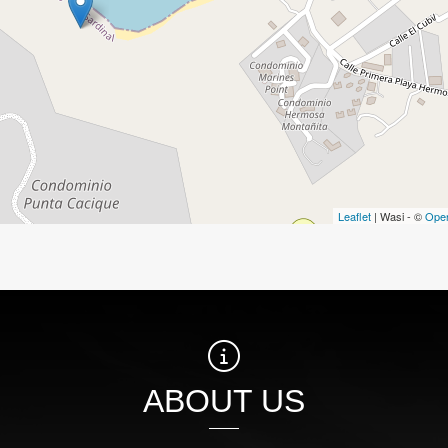
Leaflet
| Wasi - ©
Ope
ABOUT US