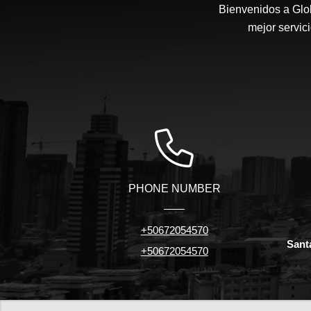
Bienvenidos a Glob
mejor servic
PHONE NUMBER
+50672054570
Sant
+50672054570