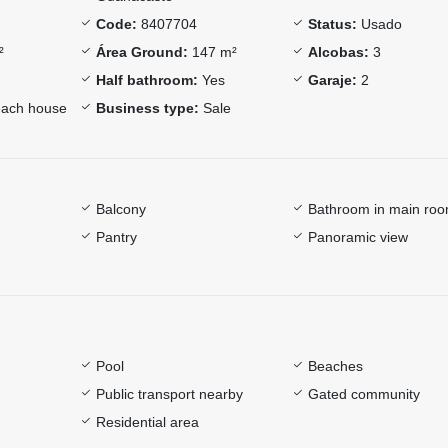
Code:
8407704
Status:
Usado
²
Área Ground:
147 m²
Alcobas:
3
Half bathroom:
Yes
Garaje:
2
ach house
Business type:
Sale
Balcony
Bathroom in main ro
Pantry
Panoramic view
Pool
Beaches
Public transport nearby
Gated community
Residential area