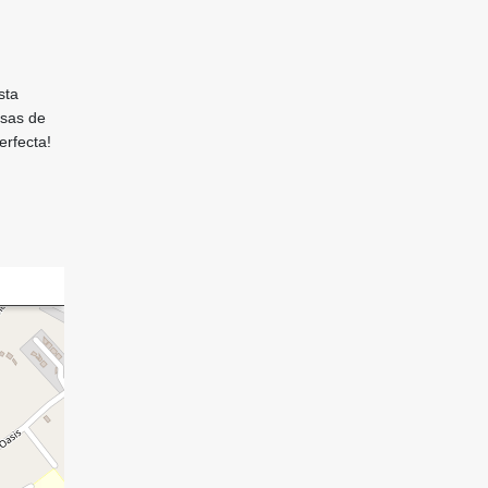
sta
osas de
erfecta!