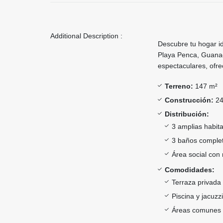
Additional Description :
Descubre tu hogar id
Playa Penca, Guanac
espectaculares, ofrec
Terreno:
147 m²
Construcción:
24
Distribución:
3 amplias habit
3 baños comple
Área social con 
Comodidades:
Terraza privada 
Piscina y jacuz
Áreas comunes d