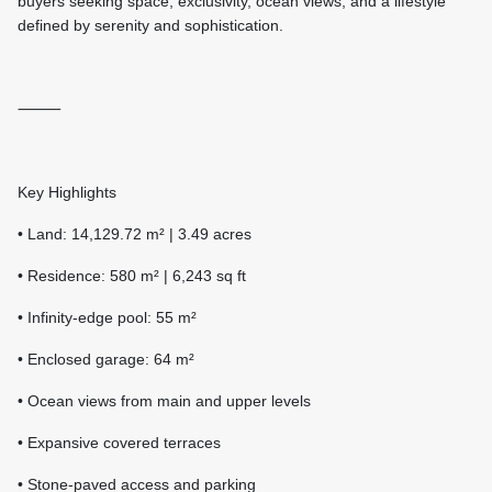
buyers seeking space, exclusivity, ocean views, and a lifestyle
defined by serenity and sophistication.
⸻
Key Highlights
• Land: 14,129.72 m² | 3.49 acres
• Residence: 580 m² | 6,243 sq ft
• Infinity-edge pool: 55 m²
• Enclosed garage: 64 m²
• Ocean views from main and upper levels
• Expansive covered terraces
• Stone-paved access and parking