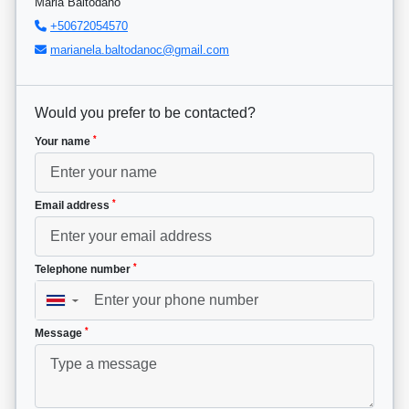
Maria Baltodano
+50672054570
marianela.baltodanoc@gmail.com
Would you prefer to be contacted?
*
Your name
*
Email address
*
Telephone number
▼
*
Message