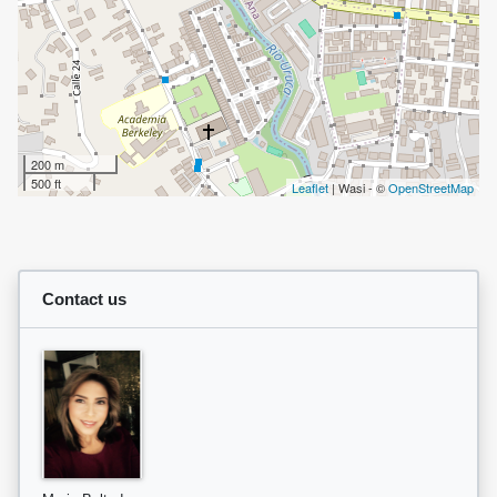
200 m
500 ft
Leaflet
| Wasi - ©
OpenStreetMap
Contact us