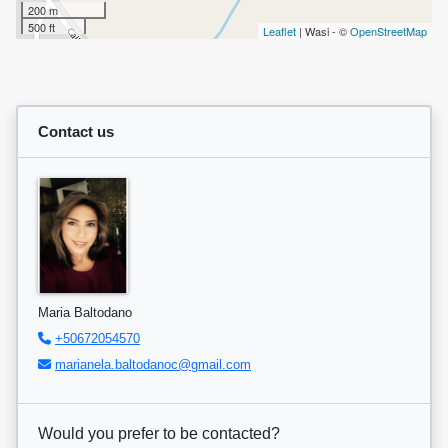
200 m
500 ft
Leaflet
| Wasi - ©
OpenStreetMap
Contact us
Maria Baltodano
+50672054570
marianela.baltodanoc@gmail.com
Would you prefer to be contacted?