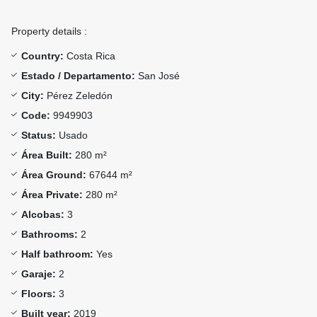
Property details :
Country:
Costa Rica
Estado / Departamento:
San José
City:
Pérez Zeledón
Code:
9949903
Status:
Usado
Área Built:
280 m²
Área Ground:
67644 m²
Área Private:
280 m²
Alcobas:
3
Bathrooms:
2
Half bathroom:
Yes
Garaje:
2
Floors:
3
Built year:
2019