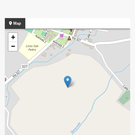
Map
+
−