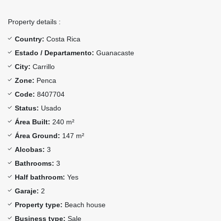
Property details :
Country:
Costa Rica
Estado / Departamento:
Guanacaste
City:
Carrillo
Zone:
Penca
Code:
8407704
Status:
Usado
Área Built:
240 m²
Área Ground:
147 m²
Alcobas:
3
Bathrooms:
3
Half bathroom:
Yes
Garaje:
2
Property type:
Beach house
Business type:
Sale