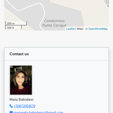
200 m
500 ft
Leaflet
| Wasi - ©
OpenStreetMap
Contact us
Maria Baltodano
+50672054570
marianela.baltodanoc@gmail.com