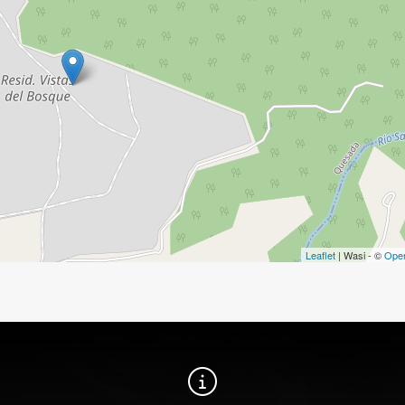
Leaflet
| Wasi - ©
Ope