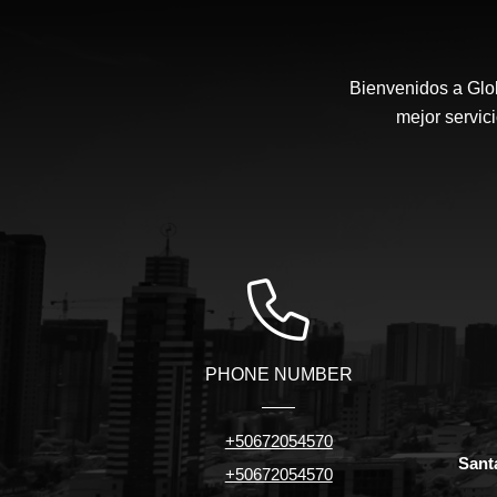
Bienvenidos a Glob
mejor servic
PHONE NUMBER
+50672054570
Sant
+50672054570