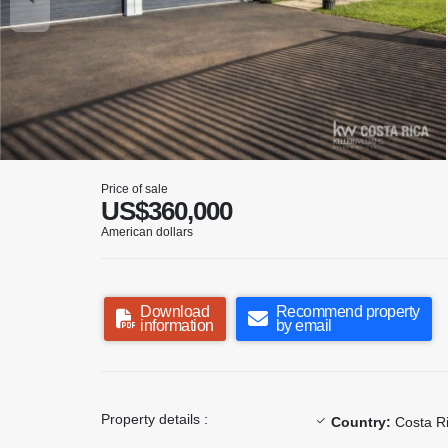
Price of sale
US$360,000
American dollars
Download
Recommend property
information
by email
Property details :
Country:
Costa R