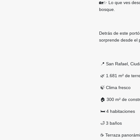
🏡✨ Lo que ves desd
bosque.
Detrás de este port
sorprende desde el
📍 San Rafael, Ciud
🌿 1.681 m² de terr
🍃 Clima fresco
🏠 300 m² de const
🛏️ 4 habitaciones
🛁 3 baños
☕ Terraza panorámi