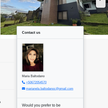
Contact us
Maria Baltodano
+50672054570
marianela.baltodanoc@gmail.com
a
Would you prefer to be