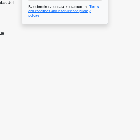
les del
By submitting your data, you accept the
Terms
and conditions about service and privacy
policies
que