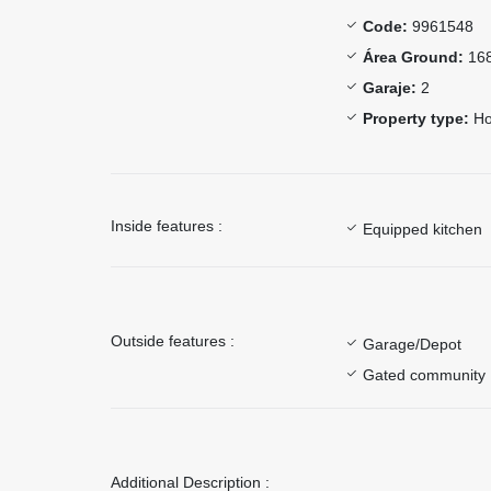
Code:
9961548
Área Ground:
168
Garaje:
2
Property type:
Ho
Inside features :
Equipped kitchen
Outside features :
Garage/Depot
Gated community
Additional Description :