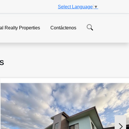
Select Language
▼
al Realty Properties
Contáctenos
S