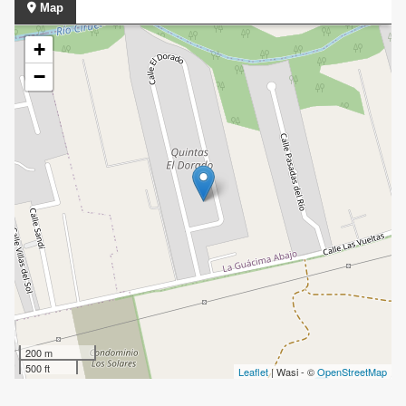
Map
+
−
200 m
500 ft
Leaflet
| Wasi - ©
OpenStreetMap