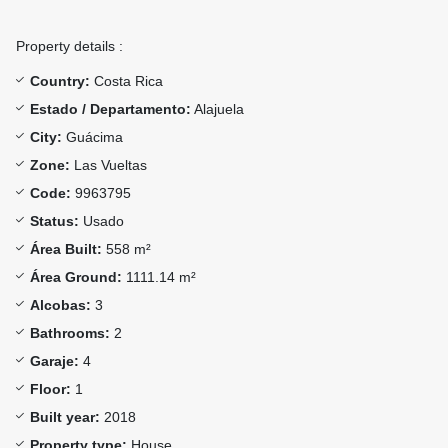
Property details :
Country:
Costa Rica
Estado / Departamento:
Alajuela
City:
Guácima
Zone:
Las Vueltas
Code:
9963795
Status:
Usado
Área Built:
558 m²
Área Ground:
1111.14 m²
Alcobas:
3
Bathrooms:
2
Garaje:
4
Floor:
1
Built year:
2018
Property type:
House