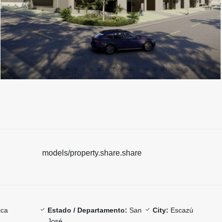
models/property.share.share
ica
Estado / Departamento:
San
City:
Escazú
José