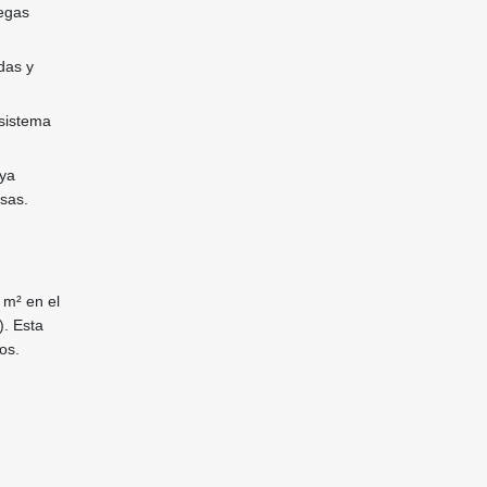
degas
das y
 sistema
 ya
esas.
 m² en el
. Esta
os.