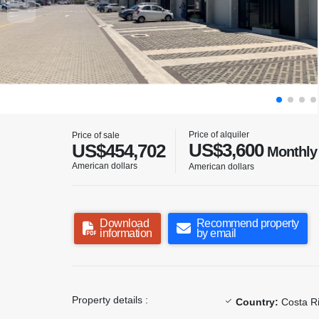
Price of alquiler
Price of sale
US$3,600
US$454,702
Monthly
American dollars
American dollars
Download
Recommend property
information
by email
Property details :
Country:
Costa R