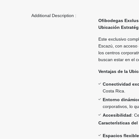
Additional Description :
Ofibodegas Exclus
Ubicación Estratég
Este exclusivo compl
Escazú, con acceso d
los centros corporat
buscan estar en el c
Ventajas de la Ubi
Conectividad ex
Costa Rica.
Entorno dinámic
corporativos, lo q
Accesibilidad
: C
Características del
Espacios flexible