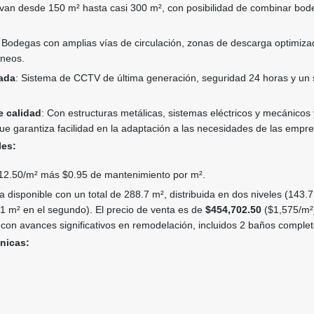
van desde 150 m² hasta casi 300 m², con posibilidad de combinar bo
: Bodegas con amplias vías de circulación, zonas de descarga optimiza
áneos.
ada
: Sistema de CCTV de última generación, seguridad 24 horas y un
e calidad
: Con estructuras metálicas, sistemas eléctricos y mecánicos
que garantiza facilidad en la adaptación a las necesidades de las empr
les:
12.50/m² más $0.95 de mantenimiento por m².
 disponible con un total de 288.7 m², distribuida en dos niveles (143.7
.1 m² en el segundo). El precio de venta es de
$454,702.50
($1,575/m²)
con avances significativos en remodelación, incluidos 2 baños complet
cnicas: