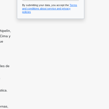
By submitting your data, you accept the
Terms
and conditions about service and privacy
policies
ipelín,
 Cima y
que
ales de
s
tica.
rnas,