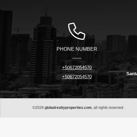
PHONE NUMBER
+50672054570
Sant
+50672054570
©2026
globalrealtyproperties.com
, all rights reserved.