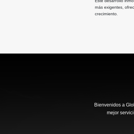
Este desarrollo inmo
más exigentes, ofrec
crecimiento.
Bienvenidos a Glob
mejor servic