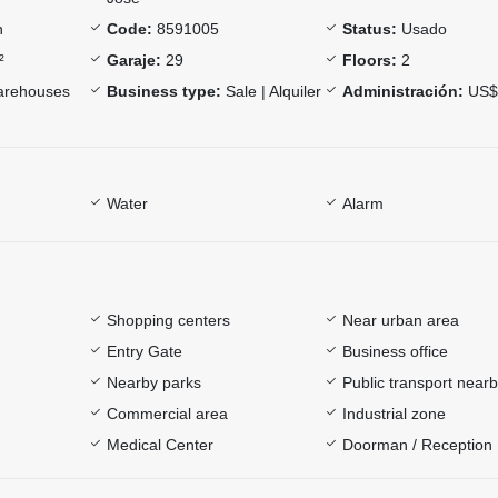
n
Code:
8591005
Status:
Usado
²
Garaje:
29
Floors:
2
rehouses
Business type:
Sale | Alquiler
Administración:
US$
Water
Alarm
Shopping centers
Near urban area
Entry Gate
Business office
Nearby parks
Public transport near
Commercial area
Industrial zone
Medical Center
Doorman / Reception