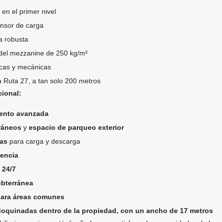
 en el primer nivel
nsor de carga
a robusta
del mezzanine de 250 kg/m²
icas y mecánicas
a Ruta 27, a tan solo 200 metros
cional:
iento avanzada
ráneos
y
espacio de parqueo exterior
ras
para carga y descarga
gencia
 24/7
ubterránea
 para áreas comunes
doquinadas dentro de la propiedad, con un ancho de 17 metros