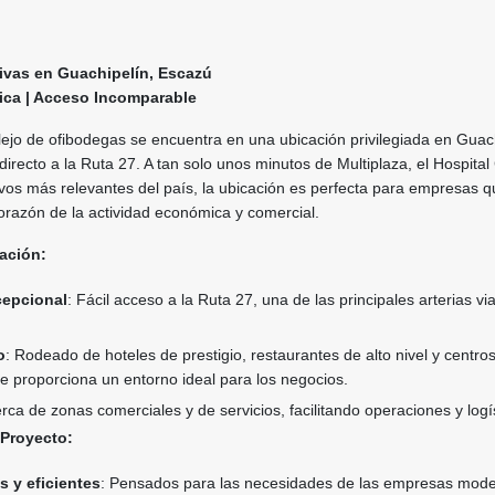
ivas en Guachipelín, Escazú
ica | Acceso Incomparable
ejo de ofibodegas se encuentra en una ubicación privilegiada en Guach
irecto a la Ruta 27. A tan solo unos minutos de Multiplaza, el Hospital
ivos más relevantes del país, la ubicación es perfecta para empresas 
orazón de la actividad económica y comercial.
cación:
cepcional
: Fácil acceso a la Ruta 27, una de las principales arterias vi
o
: Rodeado de hoteles de prestigio, restaurantes de alto nivel y centro
ue proporciona un entorno ideal para los negocios.
erca de zonas comerciales y de servicios, facilitando operaciones y logís
 Proyecto:
s y eficientes
: Pensados para las necesidades de las empresas mode