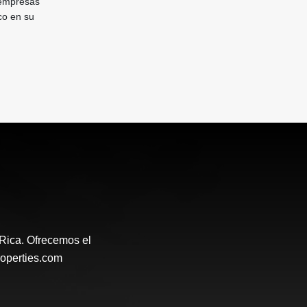
 empresas
co en su
 Rica. Ofrecemos el
roperties.com