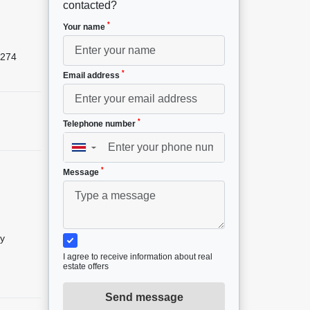
contacted?
*
Your name
274
*
Email address
*
Telephone number
▼
*
Message
by
I agree to receive information about real
estate offers
Send message