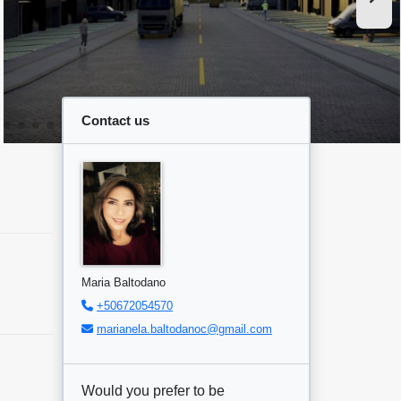
Contact us
Maria Baltodano
+50672054570
marianela.baltodanoc@gmail.com
Would you prefer to be