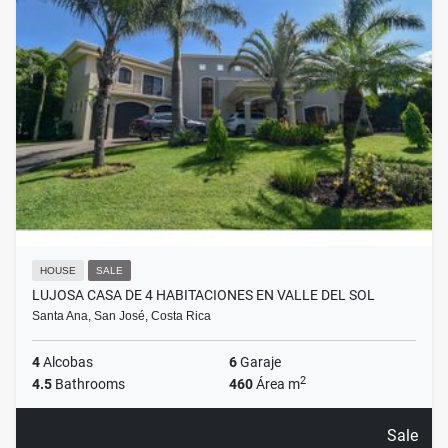
HOUSE
SALE
LUJOSA CASA DE 4 HABITACIONES EN VALLE DEL SOL
Santa Ana, San José, Costa Rica
4
Alcobas
6
Garaje
2
4.5
Bathrooms
460
Área m
Sale