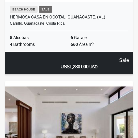
BEACH HOUSE
SALE
HERMOSA CASA EN OCOTAL, GUANACASTE. (AL)
Carrillo, Guanacaste, Costa Rica
5
Alcobas
6
Garaje
2
4
Bathrooms
660
Área m
Sale
US$1,280,000
USD