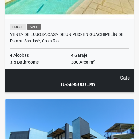
HOUSE
SALE
VENTA DE LUJOSA CASA DE UN PISO EN GUACHIPELÍN DE…
Escazú, San José, Costa Rica
4
Alcobas
4
Garaje
2
3.5
Bathrooms
380
Área m
Sale
US$695,000
USD