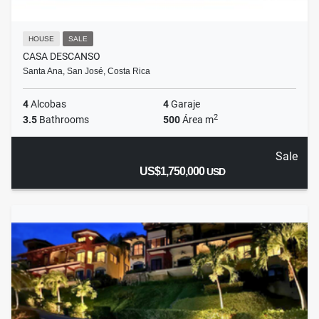
HOUSE
SALE
CASA DESCANSO
Santa Ana, San José, Costa Rica
4
Alcobas
4
Garaje
2
3.5
Bathrooms
500
Área m
Sale
US$1,750,000
USD