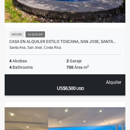
HOUSE
ALQUILER
CASA EN ALQUILER ESTILO TOSCANA, SAN JOSE, SANTA…
Santa Ana, San José, Costa Rica
4
Alcobas
2
Garaje
2
4
Bathrooms
750
Área m
Alquiler
US$6,500
USD