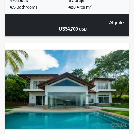
4
Alcobas
5
Garaje
2
4.5
Bathrooms
420
Área m
Alquiler
US$4,700
USD