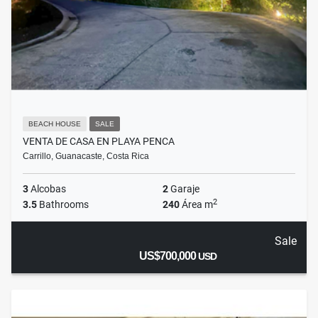
BEACH HOUSE
SALE
VENTA DE CASA EN PLAYA PENCA
Carrillo, Guanacaste, Costa Rica
3
Alcobas
2
Garaje
2
3.5
Bathrooms
240
Área m
Sale
US$700,000
USD