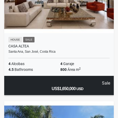
HOUSE
SALE
CASA ALTEA
Santa Ana, San José, Costa Rica
4
Alcobas
4
Garaje
2
4.5
Bathrooms
800
Área m
Sale
US$1,650,000
USD