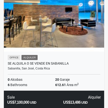
OFFICE
ALQUILER
SE ALQUILA O SE VENDE EN SABANILLA
Sabanilla, San José, Costa Rica
0
Alcobas
20
Garaje
2
6
Bathrooms
612.61
Área m
Sale
Alquiler
US$7,100,000
US$13,486
USD
USD