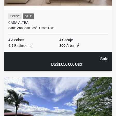
HOUSE
SALE
CASA ALTEA
Santa Ana, San José, Costa Rica
4
Alcobas
4
Garaje
2
4.5
Bathrooms
800
Área m
Sale
US$1,650,000
USD