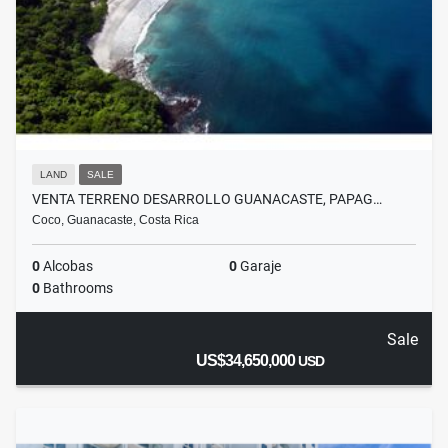
LAND
SALE
VENTA TERRENO DESARROLLO GUANACASTE, PAPAG…
Coco, Guanacaste, Costa Rica
0
Alcobas
0
Garaje
0
Bathrooms
Sale
US$34,650,000
USD