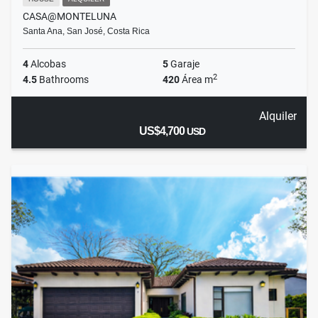
CASA@MONTELUNA
Santa Ana, San José, Costa Rica
4
Alcobas
5
Garaje
2
4.5
Bathrooms
420
Área m
Alquiler
US$4,700
USD