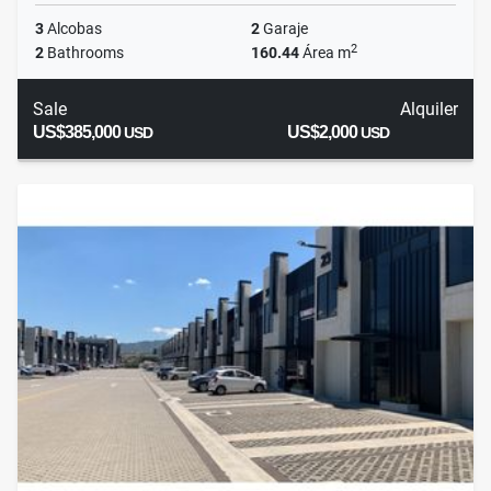
3
Alcobas
2
Garaje
2
2
Bathrooms
160.44
Área m
Sale
Alquiler
US$385,000
US$2,000
USD
USD