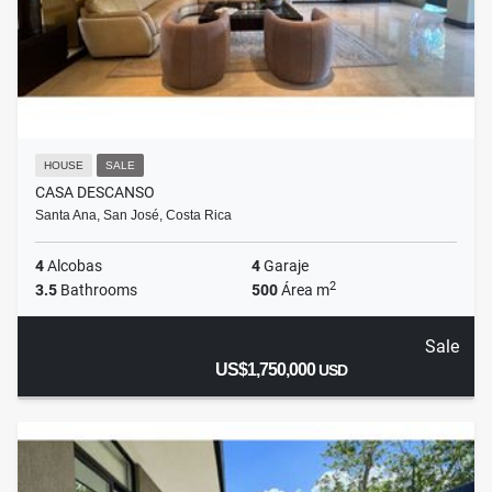
HOUSE
SALE
CASA DESCANSO
Santa Ana, San José, Costa Rica
4
Alcobas
4
Garaje
2
3.5
Bathrooms
500
Área m
Sale
US$1,750,000
USD