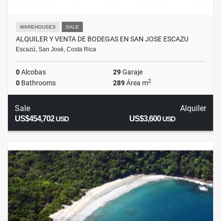
WAREHOUSES
SALE
ALQUILER Y VENTA DE BODEGAS EN SAN JOSE ESCAZU
Escazú, San José, Costa Rica
0
Alcobas
29
Garaje
2
0
Bathrooms
289
Área m
Sale
Alquiler
US$454,702
US$3,600
USD
USD