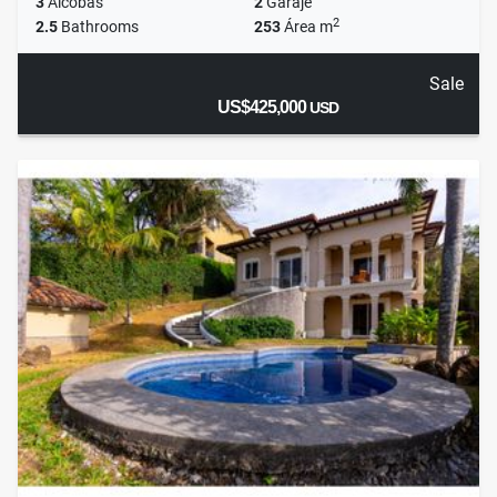
3
Alcobas
2
Garaje
2
2.5
Bathrooms
253
Área m
Sale
US$425,000
USD