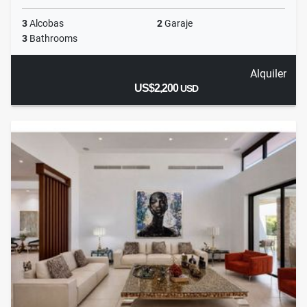
3
Alcobas
2
Garaje
3
Bathrooms
Alquiler
US$2,200
USD