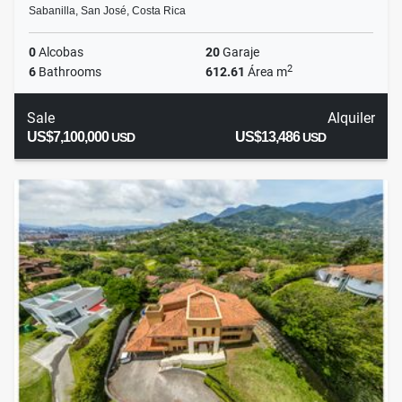
Sabanilla, San José, Costa Rica
0
Alcobas
20
Garaje
2
6
Bathrooms
612.61
Área m
Sale
Alquiler
US$7,100,000
US$13,486
USD
USD