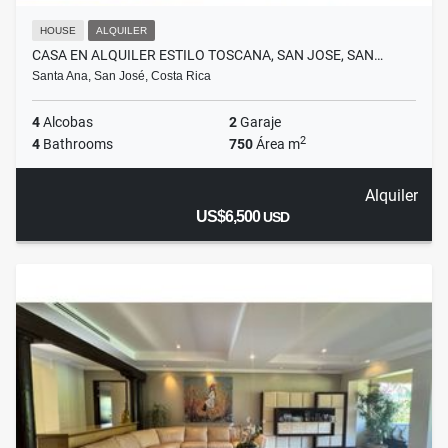
HOUSE
ALQUILER
CASA EN ALQUILER ESTILO TOSCANA, SAN JOSE, SAN…
Santa Ana, San José, Costa Rica
4
Alcobas
2
Garaje
2
4
Bathrooms
750
Área m
Alquiler
US$6,500
USD