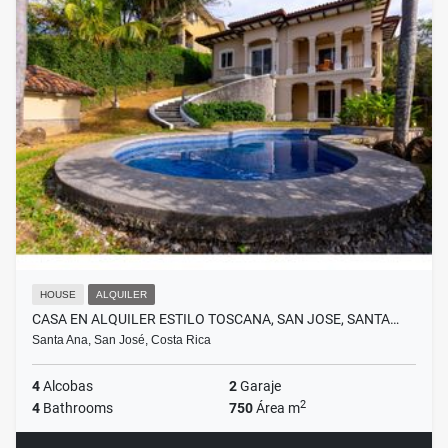
HOUSE
ALQUILER
CASA EN ALQUILER ESTILO TOSCANA, SAN JOSE, SANTA…
Santa Ana, San José, Costa Rica
4
Alcobas
2
Garaje
2
4
Bathrooms
750
Área m