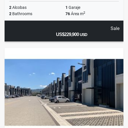
2
Alcobas
1
Garaje
2
2
Bathrooms
76
Área m
Sale
US$229,900
USD