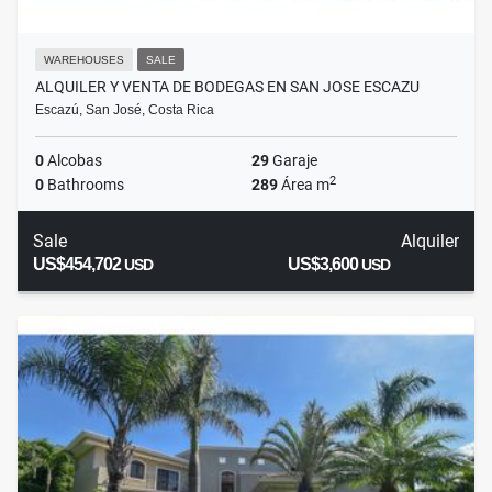
WAREHOUSES
SALE
ALQUILER Y VENTA DE BODEGAS EN SAN JOSE ESCAZU
Escazú, San José, Costa Rica
0
Alcobas
29
Garaje
2
0
Bathrooms
289
Área m
Sale
Alquiler
US$454,702
US$3,600
USD
USD