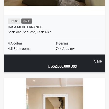
HOUSE
SALE
CASA MEDITERRANEO
Santa Ana, San José, Costa Rica
4
Alcobas
8
Garaje
2
4.5
Bathrooms
744
Área m
Sale
US$2,000,000
USD