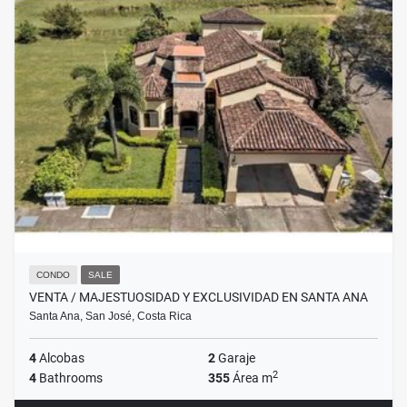
CONDO
SALE
VENTA / MAJESTUOSIDAD Y EXCLUSIVIDAD EN SANTA ANA
Santa Ana, San José, Costa Rica
4
Alcobas
2
Garaje
2
4
Bathrooms
355
Área m