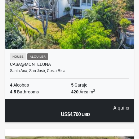
HOUSE
ALQUILER
CASA@MONTELUNA
Santa Ana, San José, Costa Rica
4
Alcobas
5
Garaje
2
4.5
Bathrooms
420
Área m
Alquiler
US$4,700
USD