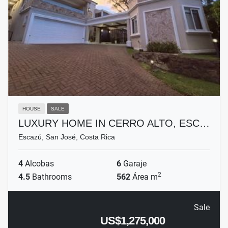
HOUSE
SALE
LUXURY HOME IN CERRO ALTO, ESC…
Escazú, San José, Costa Rica
4
Alcobas
6
Garaje
2
4.5
Bathrooms
562
Área m
Sale
US$1,275,000