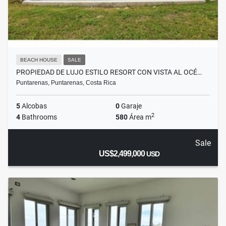
BEACH HOUSE
SALE
PROPIEDAD DE LUJO ESTILO RESORT CON VISTA AL OCÉ…
Puntarenas, Puntarenas, Costa Rica
5
Alcobas
0
Garaje
2
4
Bathrooms
580
Área m
Sale
US$2,499,000
USD