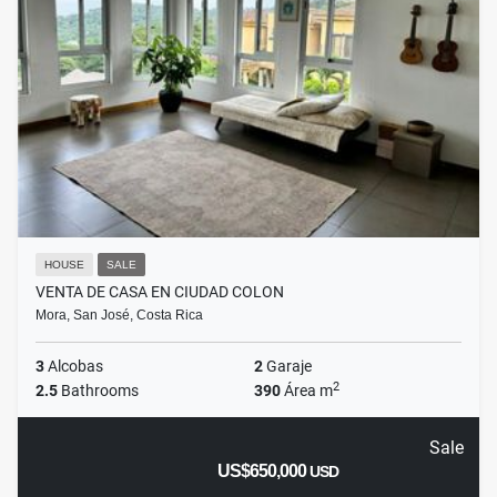
HOUSE
SALE
VENTA DE CASA EN CIUDAD COLON
Mora, San José, Costa Rica
3
Alcobas
2
Garaje
2
2.5
Bathrooms
390
Área m
Sale
US$650,000
USD