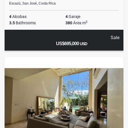
Escazú, San José, Costa Rica
4
Alcobas
4
Garaje
2
3.5
Bathrooms
380
Área m
Sale
US$695,000
USD