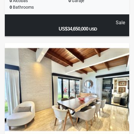
0
Alcobas
0
Garaje
0
Bathrooms
Sale
US$34,650,000
USD